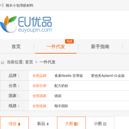
顺丰小包理赔材料

物流口岸优化说明
EU优品2025年春节放假安排通知
首页
|
一件代发
|
新手指南
|
当前位置:
首页
一件代发
>
品牌：
全部品牌
雀巢Nestle-至尊版
爱他美Aptamil-白金版
分类：
全部分类
配方奶粉
国家：
全部国家
德国
线路：
全部线路
顺丰国际
综合
新品
大图
小图