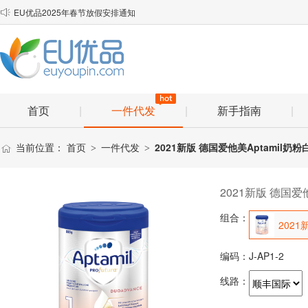
EU优品2025年春节放假安排通知

顺丰小包理赔材料
物流口岸优化说明
首页
|
一件代发
|
新手指南
|
当前位置：
首页
一件代发
2021新版 德国爱他美Aptamil奶
>
>
2021新版 德国爱他
组合：
2021
编码：
J-AP1-2
线路：