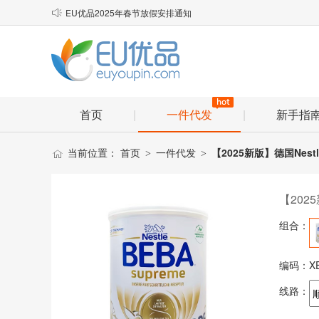
顺丰小包理赔材料

物流口岸优化说明
EU优品2025年春节放假安排通知
首页
|
一件代发
|
新手指
当前位置：
首页
一件代发
【2025新版】德国Nes
>
>
【202
组合：
编码：
X
线路：