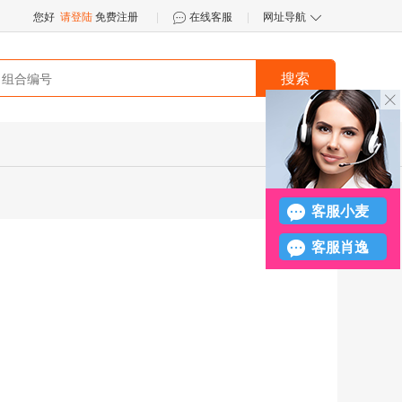
您好
请登陆
免费注册
|
在线客服
|
网址导航


搜索
󪤐
客服小麦
客服肖逸