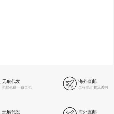


无痕代发
海外直邮
包邮包税 一价全包
全程空运 物流透明
无痕代发
海外直邮