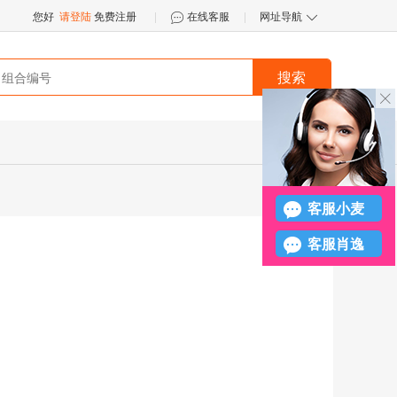
您好
请登陆
免费注册
|
在线客服
|
网址导航


搜索
󪤐
客服小麦
客服肖逸