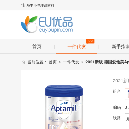
顺丰小包理赔材料

物流口岸优化说明
EU优品2025年春节放假安排通知
首页
|
一件代发
|
新手指
当前位置：
首页
一件代发
2021新版 德国爱他美Ap
>
>
2021新
组合：
编码：
J
线路：