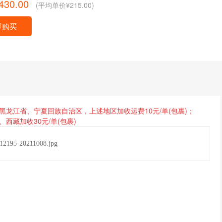
430.00
(平均单价¥215.00)
即购买
省、黑龙江省、宁夏回族自治区，
上述地区加收运费
10元/单(包裹)
；
、西藏加收
30元
/单(包裹)