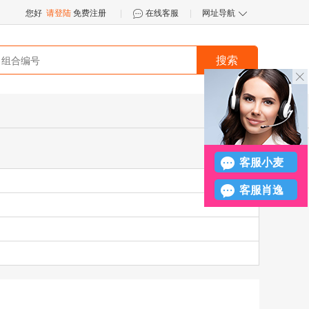
您好
请登陆
免费注册
|
在线客服
|
网址导航


搜索
󪤐
客服小麦
客服肖逸