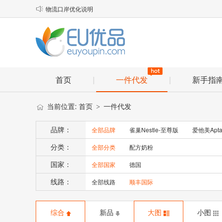
物流口岸优化说明

EU优品2025年春节放假安排通知
顺丰小包理赔材料
首页
|
一件代发
|
新手指
当前位置:
首页
一件代发
>
品牌：
全部品牌
雀巢Nestle-至尊版
爱他美Apta
分类：
全部分类
配方奶粉
国家：
全部国家
德国
线路：
全部线路
顺丰国际
综合
新品
大图
小图