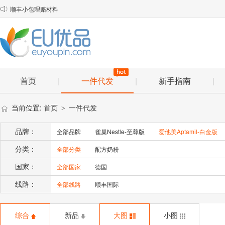
顺丰小包理赔材料

物流口岸优化说明
EU优品2025年春节放假安排通知
首页
|
一件代发
|
新手指南
|
当前位置:
首页
一件代发
>
品牌：
全部品牌
雀巢Nestle-至尊版
爱他美Aptamil-白金版
分类：
全部分类
配方奶粉
国家：
全部国家
德国
线路：
全部线路
顺丰国际
综合
新品
大图
小图