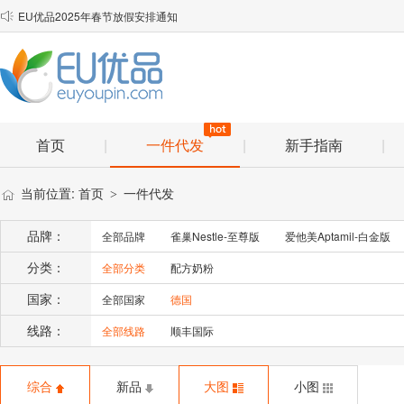
EU优品2025年春节放假安排通知

顺丰小包理赔材料
物流口岸优化说明
首页
|
一件代发
|
新手指南
|
当前位置:
首页
一件代发
>
品牌：
全部品牌
雀巢Nestle-至尊版
爱他美Aptamil-白金版
分类：
全部分类
配方奶粉
国家：
全部国家
德国
线路：
全部线路
顺丰国际
综合
新品
大图
小图