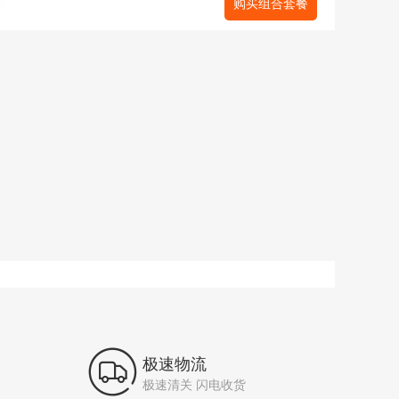
购买组合套餐

极速物流
极速清关 闪电收货