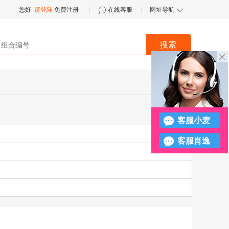
您好
请登陆
免费注册
|
在线客服
|
网址导航


搜索
󪤐
客服小麦
客服肖逸