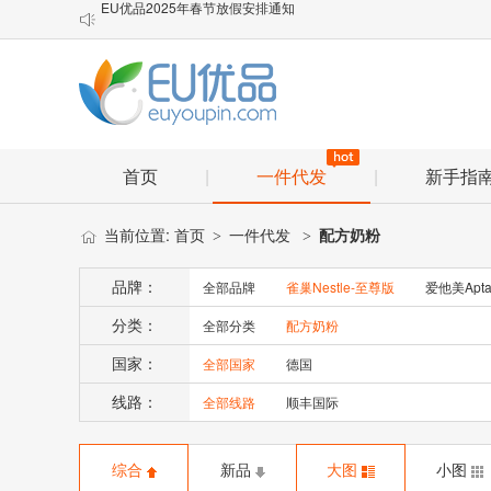
顺丰小包理赔材料

物流口岸优化说明
EU优品2025年春节放假安排通知
首页
|
一件代发
|
新手指
当前位置:
首页
一件代发
配方奶粉
>
>
品牌：
全部品牌
雀巢Nestle-至尊版
爱他美Apta
分类：
全部分类
配方奶粉
国家：
全部国家
德国
线路：
全部线路
顺丰国际
综合
新品
大图
小图