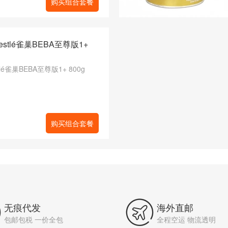
购买组合套餐
stlé雀巢BEBA至尊版1+
lé雀巢BEBA至尊版1+ 800g
购买组合套餐


无痕代发
海外直邮
包邮包税 一价全包
全程空运 物流透明